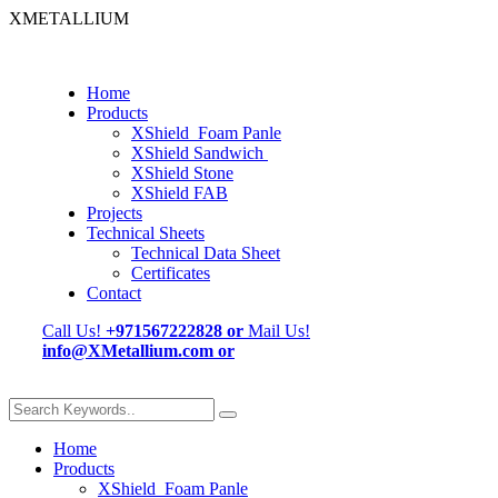
XMETALLIUM
Home
Products
XShield Foam Panle
XShield Sandwich
XShield Stone
XShield FAB
Projects
Technical Sheets
Technical Data Sheet
Certificates
Contact
Call Us!
+971567222828
or
Mail Us!
info@XMetallium.com
or
Home
Products
XShield Foam Panle